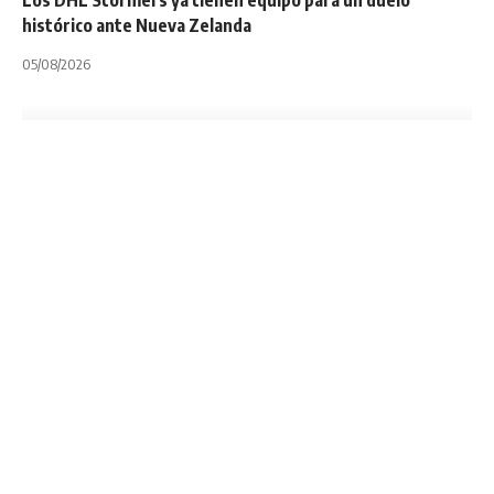
histórico ante Nueva Zelanda
05/08/2026
INTERNACIONALES
NOTA PRINCIPAL
Joe Schmidt es el
favorito para
conseguir el puesto