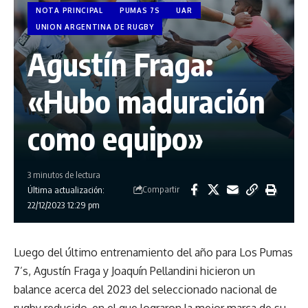
NOTA PRINCIPAL
PUMAS 7S
UAR
UNION ARGENTINA DE RUGBY
Agustín Fraga:
«Hubo maduración
como equipo»
3 minutos de lectura
Compartir
Última actualización:
22/12/2023 12:29 pm
Luego del último entrenamiento del año para Los Pumas
7’s, Agustín Fraga y Joaquín Pellandini hicieron un
balance acerca del 2023 del seleccionado nacional de
rugby reducido, en el que lograron la mejor marca de su