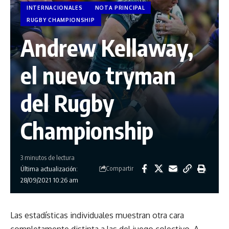
INTERNACIONALES
NOTA PRINCIPAL
RUGBY CHAMPIONSHIP
Andrew Kellaway,
el nuevo tryman
del Rugby
Championship
3 minutos de lectura
Compartir
Última actualización:
28/09/2021 10:26 am
Las estadísticas individuales muestran otra cara
completamente distinta a las del juego colectivo. A