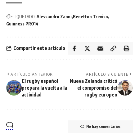
ETIQUETADO:
Alessandro Zanni
Benetton Treviso
Guinness PRO14
Compartir este artículo
ARTÍCULO ANTERIOR
ARTÍCULO SIGUIENTE
El rugby español
Nueva Zelanda criticó
prepara la vuelta a la
el compromiso del
actividad
rugby europeo
No hay comentarios