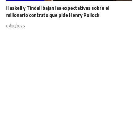
Haskell y Tindall bajan las expectativas sobre el
millonario contrato que pide Henry Pollock
07/08/2026
INTERNACIONALES
NOTA PRINCIPAL
El rugby español
prepara la vuelta a