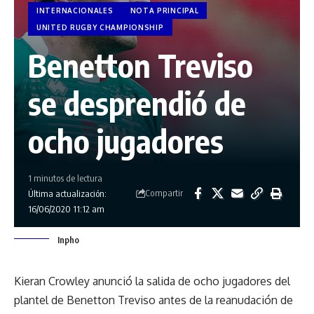
INTERNACIONALES
NOTA PRINCIPAL
UNITED RUGBY CHAMPIONSHIP
Benetton Treviso
se desprendió de
ocho jugadores
1 minutos de lectura
Compartir
Última actualización:
16/06/2020 11:12 am
Inpho
Kieran Crowley anunció la salida de ocho jugadores del
plantel de Benetton Treviso antes de la reanudación de