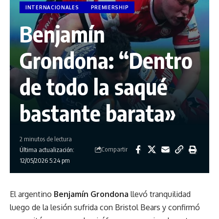
INTERNACIONALES
PREMIERSHIP
Benjamín
Grondona: “Dentro
de todo la saqué
bastante barata»
2 minutos de lectura
Compartir
Última actualización:
12/05/2026 5:24 pm
El argentino
Benjamín Grondona
llevó tranquilidad
luego de la lesión sufrida con Bristol Bears y confirmó