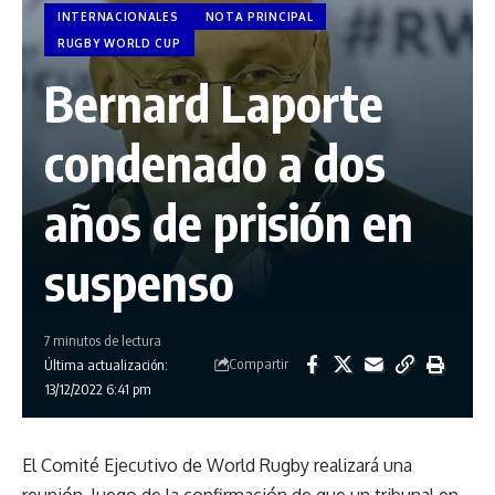
INTERNACIONALES
NOTA PRINCIPAL
RUGBY WORLD CUP
Bernard Laporte
condenado a dos
años de prisión en
suspenso
7 minutos de lectura
Compartir
Última actualización:
13/12/2022 6:41 pm
El Comité Ejecutivo de World Rugby realizará una
reunión, luego de la confirmación de que un tribunal en