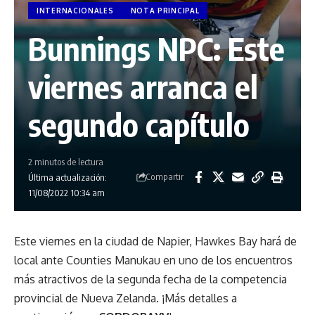
INTERNACIONALES
NOTA PRINCIPAL
Bunnings NPC: Este
viernes arranca el
segundo capítulo
2 minutos de lectura
Compartir
Última actualización:
11/08/2022 10:34 am
Este viernes en la ciudad de Napier, Hawkes Bay hará de
local ante Counties Manukau en uno de los encuentros
más atractivos de la segunda fecha de la competencia
provincial de Nueva Zelanda. ¡Más detalles a