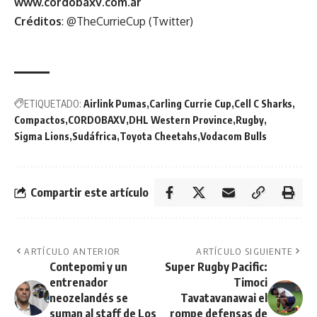
www.cordobaxv.com.ar
Créditos
: @TheCurrieCup (Twitter)
ETIQUETADO:
Airlink Pumas
Carling Currie Cup
Cell C Sharks
Compactos
CORDOBAXV
DHL Western Province
Rugby
Sigma Lions
Sudáfrica
Toyota Cheetahs
Vodacom Bulls
Compartir este artículo
ARTÍCULO ANTERIOR
ARTÍCULO SIGUIENTE
Contepomi y un
Super Rugby Pacific:
entrenador
Timoci
neozelandés se
Tavatavanawai el
suman al staff de Los
rompe defensas de