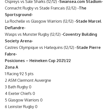
Ospreys vs Sale Sharks (12/12)
-Swansea.com Stadium-
Connacht Rugby vs Stade Francais (12/12)
-The
Sportsground-
La Rochelle vs Glasgow Warriors (12/12)
-Stade Marcel
Deflandre-
Wasps vs Munster Rugby (12/12)
-Coventry Building
Society Arena-
Castres Olympique vs Harlequins (12/12)
-Stade Pierre
Fabre-
Posiciones – Heineken Cup 2021/22
Zona A
1 Racing 92 5 pts
2 ASM Clermont Auvergne
3 Bath Rugby 0
4 Exeter Chiefs 0
5 Glasgow Warriors 0
6 Leinster Rugby 0