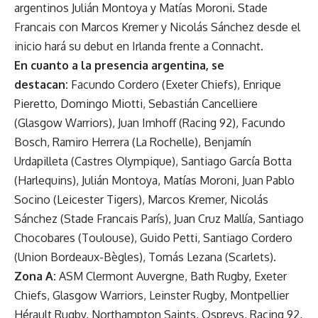
argentinos Julián Montoya y Matías Moroni. Stade
Francais con Marcos Kremer y Nicolás Sánchez desde el
inicio hará su debut en Irlanda frente a Connacht.
En cuanto a la presencia argentina, se
destacan:
Facundo Cordero (Exeter Chiefs), Enrique
Pieretto, Domingo Miotti, Sebastián Cancelliere
(Glasgow Warriors), Juan Imhoff (Racing 92), Facundo
Bosch, Ramiro Herrera (La Rochelle), Benjamín
Urdapilleta (Castres Olympique), Santiago García Botta
(Harlequins), Julián Montoya, Matías Moroni, Juan Pablo
Socino (Leicester Tigers), Marcos Kremer, Nicolás
Sánchez (Stade Francais París), Juan Cruz Mallía, Santiago
Chocobares (Toulouse), Guido Petti, Santiago Cordero
(Union Bordeaux-Bègles), Tomás Lezana (Scarlets).
Zona A:
ASM Clermont Auvergne, Bath Rugby, Exeter
Chiefs, Glasgow Warriors, Leinster Rugby, Montpellier
Hérault Rugby, Northampton Saints, Ospreys, Racing 92,