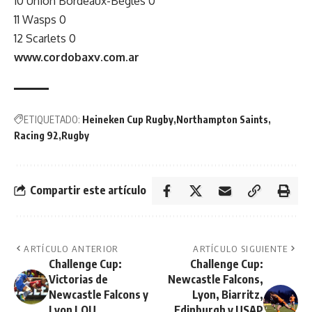
10 Union Bordeaux-Bègles 0
11 Wasps 0
12 Scarlets 0
www.cordobaxv.com.ar
ETIQUETADO:
Heineken Cup Rugby
Northampton Saints
Racing 92
Rugby
Compartir este artículo
ARTÍCULO ANTERIOR
ARTÍCULO SIGUIENTE
Challenge Cup:
Challenge Cup:
Victorias de
Newcastle Falcons,
Newcastle Falcons y
Lyon, Biarritz,
Lyon LOU
Edinburgh y USAP