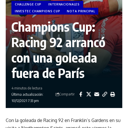
CHALLENGE CUP
INTERNACIONALES
INVESTEC CHAMPIONS CUP
NOTA PRINCIPAL
Champions Cup:
Racing 92 arrancó
con una goleada
fuera de París
4 minutos de lectura
Compartir
Última actualización:
10/12/2021 7:33 pm
Con la goleada de Racing 92 en Franklin’s Gardens en su
visita a Northampton Saints, arrancó este viernes la