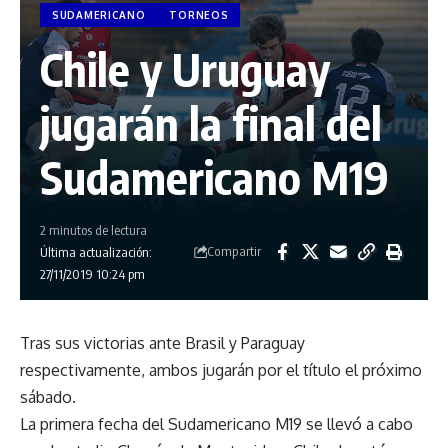
SUDAMERICANO
TORNEOS
Chile y Uruguay
jugarán la final del
Sudamericano M19
2 minutos de lectura
Compartir
Última actualización:
27/11/2019 10:24 pm
Tras sus victorias ante Brasil y Paraguay
respectivamente, ambos jugarán por el título el próximo
sábado.
La primera fecha del Sudamericano M19 se llevó a cabo