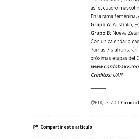
así el cuadro masculin
En la rama femenina, 
Grupo A:
Australia, E
Grupo B:
Nueva Zeland
Con un calendario cad
Pumas 7’s afrontarán 
próximas etapas del C
www.cordobaxv.com
Créditos
: UAR
ETIQUETADO:
Circuito
Compartir este artículo