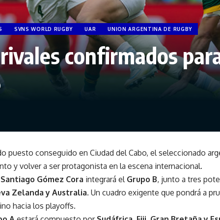
S
SVNS WORLD RUGBY
UAR
UNION ARGENTINA DE RUGBY
 rivales confirmados par
6
do puesto conseguido en Ciudad del Cabo, el seleccionado arg
to y volver a ser protagonista en la escena internacional.
r
Santiago Gómez Cora
integrará el
Grupo B
, junto a tres pot
eva Zelanda y Australia
. Un cuadro exigente que pondrá a pr
no hacia los playoffs.
po A
estará compuesto por
Sudáfrica, Fiji, Gran Bretaña y E