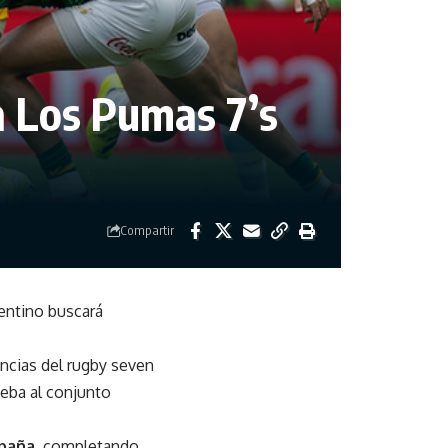
a Los Pumas 7’s
Compartir
entino buscará
encias del rugby seven
ueba al conjunto
spaña
, completando