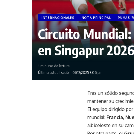
INTERNACIONALES
NOTA PRINCIPAL
PUMAS 7
Circuito Mundial:
en Singapur 202
1 minutos de lectura
Última actualización: 07/12/2025 3:06 pm
Tras un sólido segun
mantener su crecimien
El equipo dirigido po
mundial:
Francia, Nu
albiceleste en su cami
Por otra parte, el
Gru