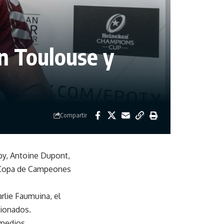
n Toulouse y
Compartir
by, Antoine Dupont,
la Copa de Campeones
arlie Faumuina, el
sionados.
 medios