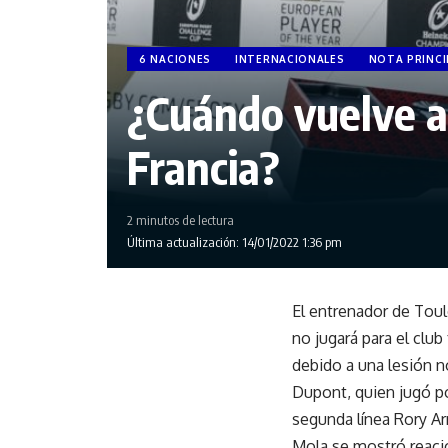
6 NACIONES
INTERNACIONALES
NOTA PRINCI
¿Cuándo vuelve a
Francia?
2 minutos de lectura
Última actualización: 14/01/2022 1:36 pm
El entrenador de Tou
no jugará para el cl
debido a una lesión n
Dupont, quien jugó por
segunda línea Rory Ar
Mola se mostró reacio