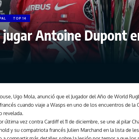
PAL
TOP 14
 jugar Antoine Dupont e
louse, Ugo Mola, anunció que el Jugador del Año de World Rug
ub francés cuando viaje a Wasps en uno de los encuentros de 
o revelada.
 última vez contra Cardiff el 11 de diciembre, se une al pilar Ch
nold y su compatriota francés Julien Marchand en la lista de le
 a compartir más detalles sobre la lesión por temor a que los