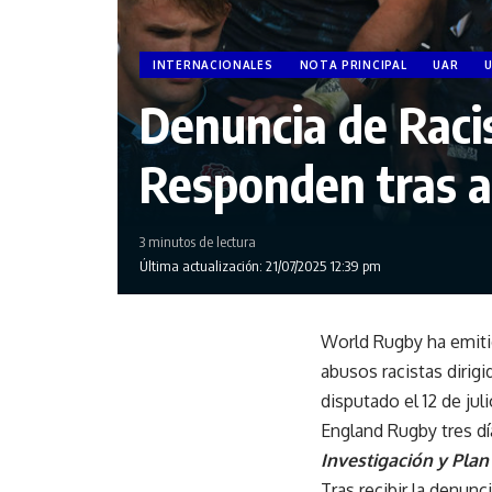
INTERNACIONALES
NOTA PRINCIPAL
UAR
Denuncia de Raci
Responden tras a
3 minutos de lectura
Última actualización: 21/07/2025 12:39 pm
World Rugby ha emitid
abusos racistas dirig
disputado el 12 de jul
England Rugby tres dí
Investigación y Plan
Tras recibir la denunc