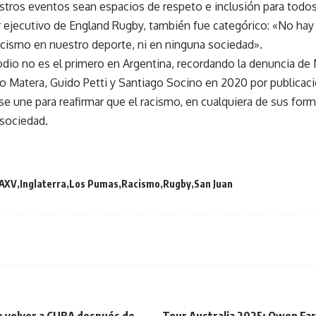
stros eventos sean espacios de respeto e inclusión para todos
or ejecutivo de England Rugby, también fue categórico: «No ha
racismo en nuestro deporte, ni en ninguna sociedad».
dio no es el primero en Argentina, recordando la denuncia de 
lo Matera, Guido Petti y Santiago Socino en 2020 por publicaci
e une para reafirmar que el racismo, en cualquiera de sus forma
 sociedad.
AXV
Inglaterra
Los Pumas
Racismo
Rugby
San Juan
de volver a CUBA después de
Tour Australia 2025: Owen Farre