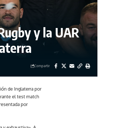
 Rugby y la UAR
aterra
Compartir
ón de Inglaterra por
urante el test match
presentada por
ta y exhaustiva». A