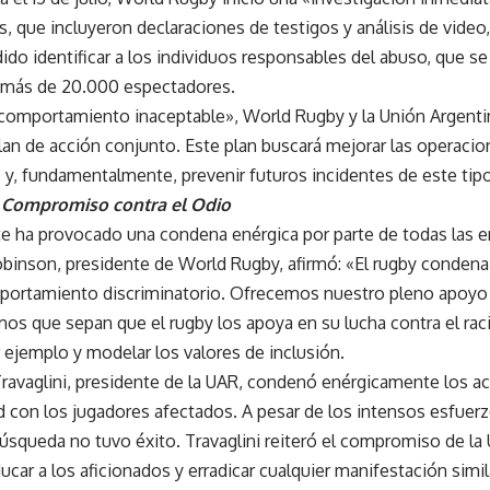
s, que incluyeron declaraciones de testigos y análisis de video
do identificar a los individuos responsables del abuso, que se
 más de 20.000 espectadores.
«comportamiento inaceptable», World Rugby y la Unión Argent
lan de acción conjunto. Este plan buscará mejorar las operaci
s y, fundamentalmente, prevenir futuros incidentes de este tipo
Compromiso contra el Odio
nte ha provocado una condena enérgica por parte de todas las 
Robinson, presidente de World Rugby, afirmó: «El rugby conde
mportamiento discriminatorio. Ofrecemos nuestro pleno apoyo 
os que sepan que el rugby los apoya en su lucha contra el raci
r ejemplo y modelar los valores de inclusión.
 Travaglini, presidente de la UAR, condenó enérgicamente los a
d con los jugadores afectados. A pesar de los intensos esfuerzo
búsqueda no tuvo éxito. Travaglini reiteró el compromiso de la
ar a los aficionados y erradicar cualquier manifestación simila