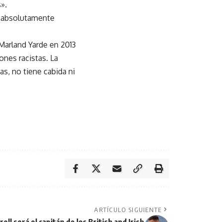
».
y absolutamente
Marland Yarde en 2013
ones racistas. La
s, no tiene cabida ni
ARTÍCULO SIGUIENTE
ll será el capitán de los British and Irish