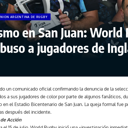
UNION ARGENTINA DE RUGBY
smo en San Juan: World
buso a jugadores de Ingl
o un comunicado oficial confirmando la denuncia de la selecci
idos a sus jugadores de color por parte de algunos fanáticos, d
io en el Estadio Bicentenario de San Juan. La queja formal fue 
as después del incidente.
 de Acción
ia el 15 de julio, World Rugby inició una «investigación inmedia