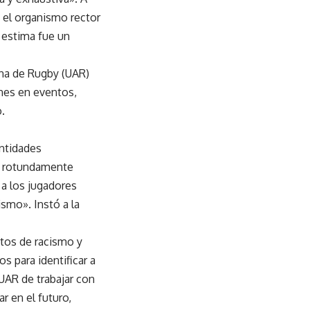
, el organismo rector
 estima fue un
ina de Rugby (UAR)
ones en eventos,
.
entidades
na rotundamente
a los jugadores
smo». Instó a la
ctos de racismo y
s para identificar a
 UAR de trabajar con
r en el futuro,