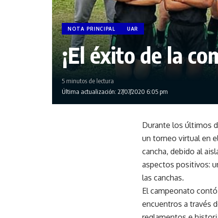
NOTA PRINCIPAL
UAR
¡El éxito de la co
5 minutos de lectura
Última actualización: 27/07/2020 6:05 pm
Durante los últimos d
un torneo virtual en e
cancha, debido al ais
aspectos positivos: u
las canchas.
El campeonato contó c
encuentros a través 
reglamentos e histori