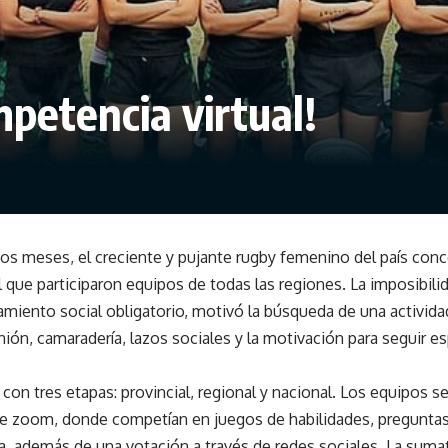
mpetencia virtual!
os meses, el creciente y pujante rugby femenino del país conc
l que participaron equipos de todas las regiones. La imposibili
lamiento social obligatorio, motivó la búsqueda de una activi
nión, camaradería, lazos sociales y la motivación para seguir e
on tres etapas: provincial, regional y nacional. Los equipos s
de zoom, donde competían en juegos de habilidades, preguntas
a, además de una votación a través de redes sociales. La suma