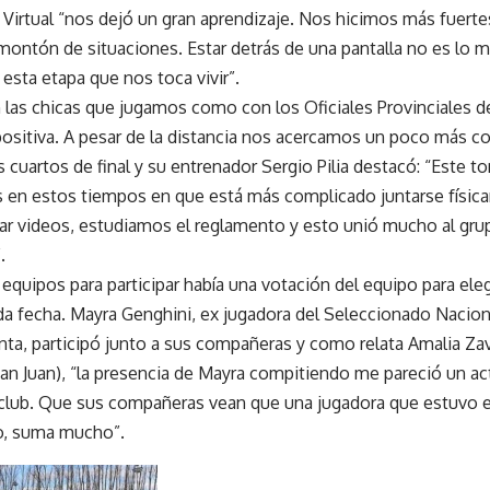
 Virtual “nos dejó un gran aprendizaje. Nos hicimos más fuer
montón de situaciones. Estar detrás de una pantalla no es lo 
esta etapa que nos toca vivir”.
n las chicas que jugamos como con los Oficiales Provinciales 
ositiva. A pesar de la distancia nos acercamos un poco más co
 cuartos de final y su entrenador Sergio Pilia destacó: “Este t
 en estos tiempos en que está más complicado juntarse físi
ar videos, estudiamos el reglamento y esto unió mucho al grup
.
 equipos para participar había una votación del equipo para eleg
a fecha. Mayra Genghini, ex jugadora del Seleccionado Nacion
nta, participó junto a sus compañeras y como relata Amalia Zav
San Juan), “la presencia de Mayra compitiendo me pareció un a
u club. Que sus compañeras vean que una jugadora que estuvo e
o, suma mucho”.