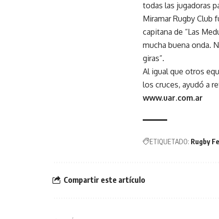
todas las jugadoras pa
Miramar Rugby Club fu
capitana de “Las Medu
mucha buena onda. No
giras”.
Al igual que otros e
los cruces, ayudó a r
www.uar.com.ar
ETIQUETADO:
Rugby F
Compartir este artículo