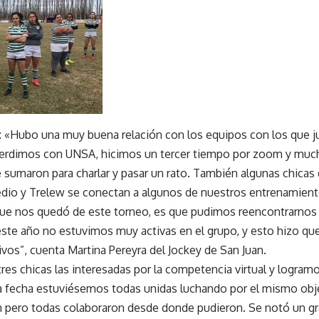
ó: «Hubo una muy buena relación con los equipos con los que
perdimos con UNSA, hicimos un tercer tiempo por zoom y much
 sumaron para charlar y pasar un rato. También algunas chicas 
dio y Trelew se conectan a algunos de nuestros entrenamiento
ue nos quedó de este torneo, es que pudimos reencontrarnos
ste año no estuvimos muy activas en el grupo, y esto hizo qu
vos”, cuenta Martina Pereyra del Jockey de San Juan.
s chicas las interesadas por la competencia virtual y logramo
ma fecha estuviésemos todas unidas luchando por el mismo obj
m pero todas colaboraron desde donde pudieron. Se notó un g