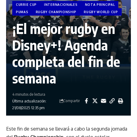
CURRIE CUP
INTERNACIONALES
NOTA PRINCIPAL
PUMAS
RUGBY CHAMPIONSHIP
RUGBY WORLD CUP
¡El mejor rugby en
Disney+! Agenda
completa del fin de
semana
4 minutos de lectura
Compartir
Última actualización:
21/08/2025 12:35 pm
Este fin de semana se llevará a cabo la segunda jornada
del
Rugby Championship
, con el duelo estelar