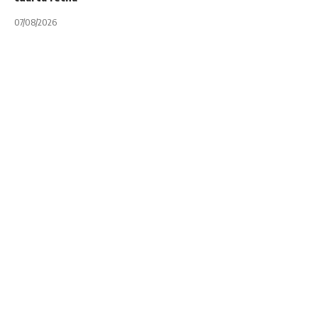
07/08/2026
6 NACIONES
INTERNACIONALES
NOTA PRINCIPAL
El detrás de escena
del Seis Naciones,
no fue negocio para