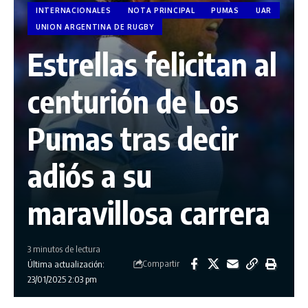
INTERNACIONALES
NOTA PRINCIPAL
PUMAS
UAR
UNION ARGENTINA DE RUGBY
Estrellas felicitan al
centurión de Los
Pumas tras decir
adiós a su
maravillosa carrera
3 minutos de lectura
Compartir
Última actualización:
23/01/2025 2:03 pm