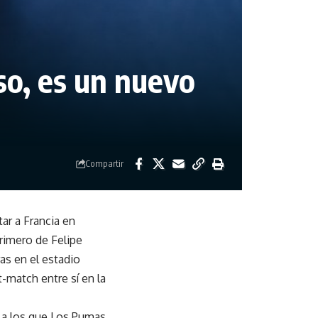
so, es un nuevo
Compartir
ar a Francia en
primero de Felipe
as en el estadio
-match entre sí en la
es a los que Los Pumas