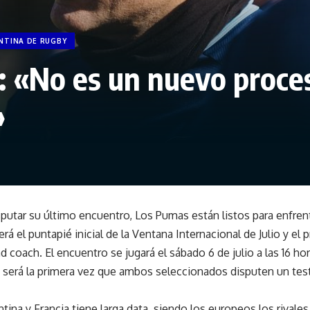
NTINA DE RUGBY
: «No es un nuevo proce
»
utar su último encuentro, Los Pumas están listos para enfrent
á el puntapié inicial de la Ventana Internacional de Julio y el 
oach. El encuentro se jugará el sábado 6 de julio a las 16 hor
 será la primera vez que ambos seleccionados disputen un test
ntina y Francia tiene larga data, siendo los europeos los rival