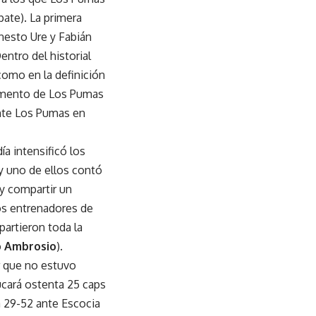
pate). La primera
rnesto Ure y Fabián
ntro del historial
como en la definición
momento de Los Pumas
 ante Los Pumas en
ía intensificó los
 y uno de ellos contó
 y compartir un
los entrenadores de
partieron toda la
o Ambrosio
).
or que no estuvo
ucará ostenta 25 caps
a 29-52 ante Escocia