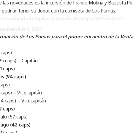
e las novedades es la incursión de Franco Molina y Bautista 
 podrían tener su debut con la camiseta de Los Pumas.
ensa: Anuncio de equipo vs Francia
https://t.co/KVsGinY2ZZ
ospumas)
July 4, 2024
ormación de Los Pumas para el primer encuentro de la Venta
 caps)
95 caps) – Capitán
1 caps)
s (94 caps)
caps)
caps) – Vicecapitán
4 caps) – Vicecapitán
2 caps)
lo (57 caps)
ago (42 caps)
17 caps)