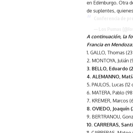
en Edimburgo. Otra d
de suplentes, quienes
Conferencia de pr
— Los Pumas (@l
A continuación, la f
Francia en Mendoza:
1. GALLO, Thomas (23
2. MONTOYA, Julián (
3. BELLO, Eduardo (2
4. ALEMANNO, Matía
5. PAULOS, Lucas (12 
6. MATERA, Pablo (98 
7. KREMER, Marcos (6
8. OVIEDO, Joaquín (
9. BERTRANOU, Gonza
10. CARRERAS, Santi
11. CARRERAS, Mateo (