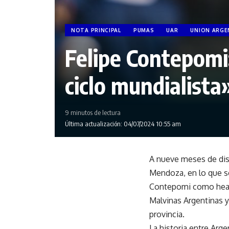
NOTA PRINCIPAL
PUMAS
UAR
UNION ARGE
Felipe Contepomi
ciclo mundialista
9 minutos de lectura
Última actualización: 04/07/2024 10:55 am
A nueve meses de disp
Mendoza, en lo que ser
Contepomi como head c
Malvinas Argentinas y
provincia.
La historia entre Arge