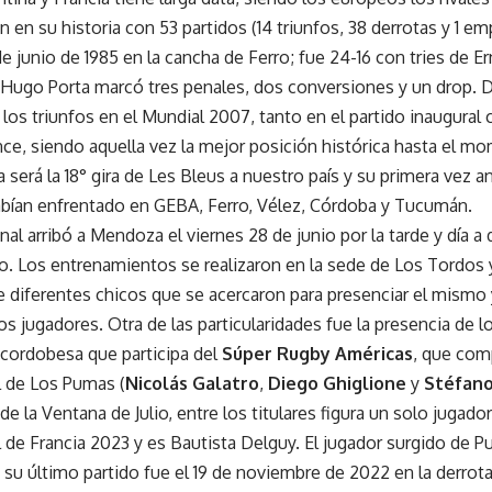
en su historia con 53 partidos (14 triunfos, 38 derrotas y 1 em
de junio de 1985 en la cancha de Ferro; fue 24-16 con tries de E
Hugo Porta marcó tres penales, dos conversiones y un drop. De
los triunfos en el Mundial 2007, tanto en el partido inaugural 
nce, siendo aquella vez la mejor posición histórica hasta el 
a será la 18° gira de Les Bleus a nuestro país y su primera vez
bían enfrentado en GEBA, Ferro, Vélez, Córdoba y Tucumán.
al arribó a Mendoza el viernes 28 de junio por la tarde y día a d
ido. Los entrenamientos se realizaron en la sede de Los Tordos
de diferentes chicos que se acercaron para presenciar el mismo
 jugadores. Otra de las particularidades fue la presencia de 
a cordobesa que participa del
Súper Rugby Américas
, que com
l de Los Pumas (
Nicolás Galatro
,
Diego Ghiglione
y
Stéfan
 de la Ventana de Julio, entre los titulares figura un solo jugad
de Francia 2023 y es Bautista Delguy. El jugador surgido de P
 su último partido fue el 19 de noviembre de 2022 en la derrot