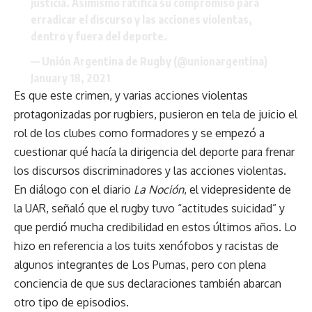
justicia. Asimismo ratifica su compromiso para
erradicar el discurso y las acciones violentas,
dentro y fuera del deporte.
— Unión Argentina de Rugby (@unionargentina)
January 18, 2021
Es que este crimen, y varias acciones violentas
protagonizadas por rugbiers, pusieron en tela de juicio el
rol de los clubes como formadores y se empezó a
cuestionar qué hacía la dirigencia del deporte para frenar
los discursos discriminadores y las acciones violentas.
En diálogo con el diario
La Noción
, el videpresidente de
la UAR, señaló que el rugby tuvo “actitudes suicidad” y
que perdió mucha credibilidad en estos últimos años. Lo
hizo en referencia a los tuits xenófobos y racistas de
algunos integrantes de Los Pumas, pero con plena
conciencia de que sus declaraciones también abarcan
otro tipo de episodios.