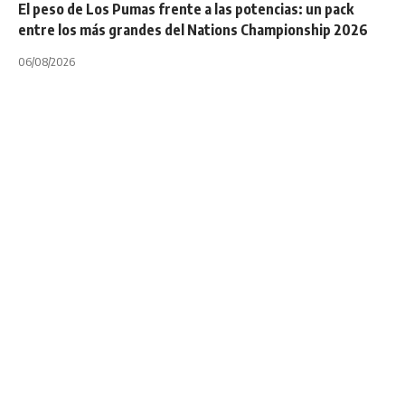
El peso de Los Pumas frente a las potencias: un pack
entre los más grandes del Nations Championship 2026
06/08/2026
6 NACIONES
INTERNACIONALES
NOTA PRINCIPAL
¿Llega al Seis
Naciones Alun Wyn
Jones?