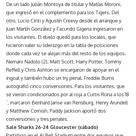
De un lado Julián Montoya de titular y Matías Moroni,
que ingresó en el complemento para los Tigers. Del
otro, Lucio Cinti y Agustín Creevy desde el arranque y
Juan Martín González y Facundo Gigena ingresaron en
los visitantes. El duelo quedó para los locales, que
hicieron valer su liderazgo en la tabla de posiciones
donde cada vez se alejan más del resto de los equipos.
Nemani Nadolo (2), Matt Scott, Harry Potter, Tommy
Reffell y Chris Ashton se encargaron de apoyar en el
ingoal y también hubo un try penal. Freddie Burns
autografió cinco conversiones. Para los visitantes, que
se vieron condicionados por al roja a Curtis Rona a los 18
´, marcaron Benhard Janse van Rensburg, Henry Arundell
y Matthew Cornish. Paddy Jackson aportó dos
conversiones y tres penales.
Sale Sharks 26-24 Gloucester (sábado)
Partidazo en el AJ Bell Stadium entre dos equipos que