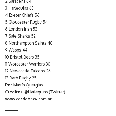
2 Saracens 64
3 Harlequins 63
4 Exeter Chiefs 56
5 Gloucester Rugby 54
6 London Irish 53
7 Sale Sharks 52
8 Northampton Saints 48
9 Wasps 44
10 Bristol Bears 35
11 Worcester Warriors 30
12 Newcastle Falcons 26
13 Bath Rugby 25
Por
Martín Quetglas
Créditos
: @Harlequins (Twitter)
www.cordobaxv.com.ar