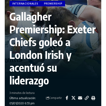
INTERNACIONALES
PREMIERSHIP
Gallagher
Premiership: Exeter
Chiefs goleó a
London Irish y
acentuó su
liderazgo
3 minutos de lectura
Compartir
Última actualización:
05/01/2020 6:55 pm