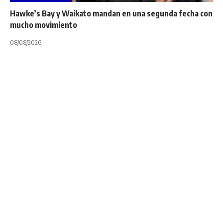
Hawke’s Bay y Waikato mandan en una segunda fecha con
mucho movimiento
08/08/2026
INTERNACIONALES
NOTA PRINCIPAL
TOP 14
Top 14: Santiago
Chocobares y su