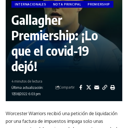
INTERNACIONALES
NOTA PRINCIPAL
PREMIERSHIP
Gallagher
Premiership: ¡Lo
que el covid-19
dejó!
4 minutos de lectura
Compartir
Última actualización:
17/08/2022 6:03 pm
Worcester Warriors recibió una petición de liquidación
por una factura de impuestos impaga solo unas