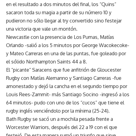
en el resultado a dos minutos del final, los “Quins”
sacaron toda su magia a partir de su número 10 y
pudieron no sólo llegar al try convertido sino festejar
una victoria que vale un montón.
Newcastle con la presencia de Los Pumas, Matías
Orlando -salió a los 5 minutos por George Wacokecoke-
y Mateo Carreras en una de las puntas, fue goleado por
el sólido Northampton Saints 44 a 8.
El “picante” Saracens que fue anfitrión de Gloucester
Rugby con Matías Alemanno y Santiago Carreras -fue
amonestado y dejó la cancha en el segundo tiempo por
Louis Rees-Zammit- más Santiago Socino -ingresó a los
64 minutos- pudo con uno de los “cucos” que tiene el
rugby inglés venciéndolo por la mínima (25-24).
Bath Rugby se sacó un a mochila pesada frente a
Worcester Warriors, después del 22 a 19 con el que
festejó. De esta manera sumó un triunfo que sirve