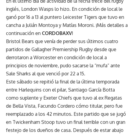
En el último día de actividad de la fecha trece del rugby
inglés, London Wasps lo hizo. En condición de local le
ganó por 16 a 13 al puntero Leicester Tigers que tuvo en
cancha a Julián Montoya y Matías Moroni. ¡Más detalles a
continuación en
CORDOBAXV
!
Bristol Bears que venía de perder sus últimos cuatro
partidos de Gallagher Premiership Rugby desde que
derrotaron a Worcester en condición de local a
principios de noviembre, pudo sacarse la “mufa” ante
Sale Sharks al que venció por 22 a 15.
Este sábado se repitió la final de la última temporada
entre Harlequins con el pilar, Santiago García Botta
como suplente y Exeter Chiefs que tuvo al ex Regatas
de Bella Vista, Facundo Cordero cómo titular, pero fue
reemplazado a los 42 minutos. Este partido que se jugó
en Twickenham Stoop tuvo un final terrible con un gran
festejo de los dueños de casa. Después de estar abajo