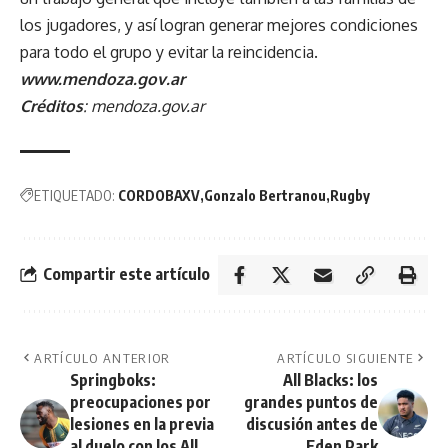
los jugadores, y así logran generar mejores condiciones
para todo el grupo y evitar la reincidencia.
www.mendoza.gov.ar
Créditos
: mendoza.gov.ar
ETIQUETADO:
CORDOBAXV
Gonzalo Bertranou
Rugby
Compartir este artículo
ARTÍCULO ANTERIOR
ARTÍCULO SIGUIENTE
Springboks:
All Blacks: los
preocupaciones por
grandes puntos de
lesiones en la previa
discusión antes de
al duelo con los All
Eden Park