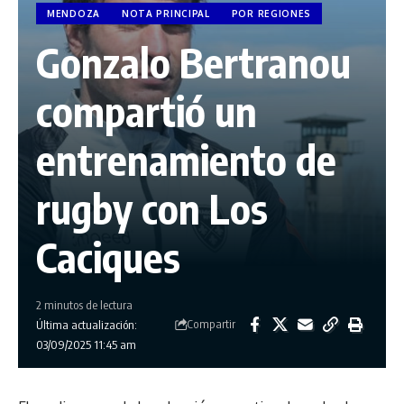
MENDOZA
NOTA PRINCIPAL
POR REGIONES
Gonzalo Bertranou
compartió un
entrenamiento de
rugby con Los
Caciques
2 minutos de lectura
Compartir
Última actualización:
03/09/2025 11:45 am