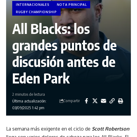
INTERNACIONALES
NOTA PRINCIPAL
RUGBY CHAMPIONSHIP
All Blacks: los
grandes puntos de
discusión antes de
Eden Park
2 minutos de lectura
Compartir
Última actualización:
03/09/2025 1:42 pm
La semana más exigente en el ciclo de
Scott Robertson
llega con varios dolores de cabeza para los All Blacks. El