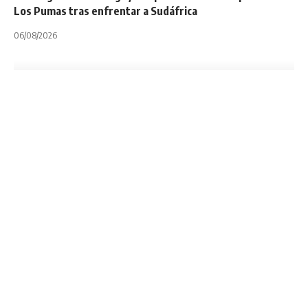
Los Pumas tras enfrentar a Sudáfrica
06/08/2026
MENDOZA
NOTA PRINCIPAL
POR REGIONES
Gonzalo Bertranou
compartió un
entrenamiento de