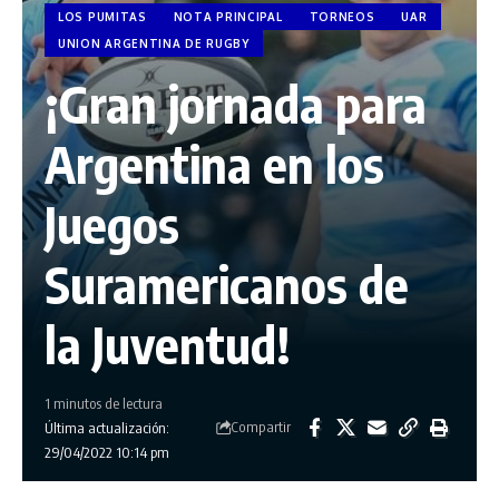
LOS PUMITAS
NOTA PRINCIPAL
TORNEOS
UAR
UNION ARGENTINA DE RUGBY
¡Gran jornada para
Argentina en los
Juegos
Suramericanos de
la Juventud!
1 minutos de lectura
Compartir
Última actualización:
29/04/2022 10:14 pm