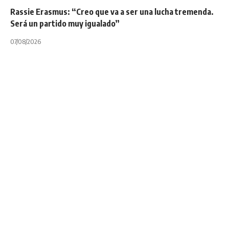
Rassie Erasmus: “Creo que va a ser una lucha tremenda.
Será un partido muy igualado”
07/08/2026
DOGOS XV
INTERNACIONALES
NOTA PRINCIPAL
PAMPAS
SÚPER RUGBY AMERICAS
TORNEOS
UAR
UNION ARGENTINA DE RUGBY
SLAR: Los números
de la séptima fecha