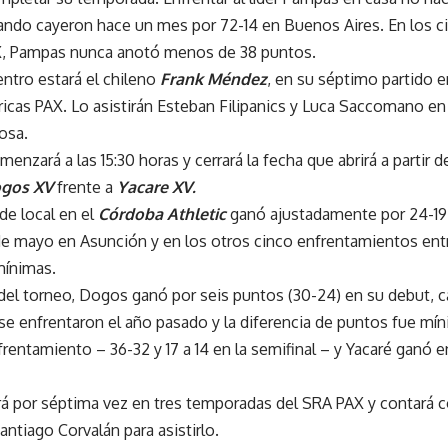
ando cayeron hace un mes por 72-14 en Buenos Aires. En los 
X, Pampas nunca anotó menos de 38 puntos.
ntro estará el chileno
Frank Méndez
, en su séptimo partido 
cas PAX. Lo asistirán Esteban Filipanics y Luca Saccomano en 
osa.
menzará a las 15:30 horas y cerrará la fecha que abrirá a partir d
gos XV
frente a
Yacare XV.
de local en el
Córdoba Athletic
ganó ajustadamente por 24-19 
de mayo en Asunción y en los otros cinco enfrentamientos ent
mínimas.
 del torneo, Dogos ganó por seis puntos (30-24) en su debut, 
se enfrentaron el año pasado y la diferencia de puntos fue mí
frentamiento – 36-32 y 17 a 14 en la semifinal – y Yacaré ganó 
irá por séptima vez en tres temporadas del SRA PAX y contará
ntiago Corvalán para asistirlo.