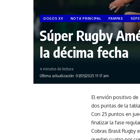
DOGOS XV
NOTA PRINCIPAL
PAMPAS
SÚPE
Súper Rugby Améri
la décima fecha
4 minutos de lectura
Última actualización: 01/05/2025 11:17 am
El envión positivo de
dos puntas de la tabla
Con 25 puntos en jueg
finalizar la fase regul
Cobras Brasil Rugby e
quedan cuatro por com