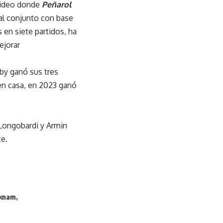
evideo donde
Peñarol
 al conjunto con base
en siete partidos, ha
ejorar
by ganó sus tres
 en casa, en 2023 ganó
 Longobardi y Armin
ce.
lknam