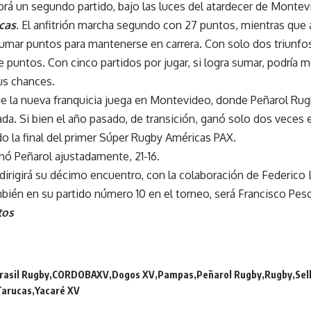
brá un segundo partido, bajo las luces del atardecer de Mont
cas
. El anfitrión marcha segundo con 27 puntos, mientras que
mar puntos para mantenerse en carrera. Con solo dos triunfos 
 puntos. Con cinco partidos por jugar, si logra sumar, podría m
us chances.
ue la nueva franquicia juega en Montevideo, donde Peñarol Rug
da. Si bien el año pasado, de transición, ganó solo dos veces
do la final del primer Súper Rugby Américas PAX.
anó Peñarol ajustadamente, 21-16.
dirigirá su décimo encuentro, con la colaboración de Federico
bién en su partido número 10 en el torneo, será Francisco Pes
tos
rasil Rugby
CORDOBAXV
Dogos XV
Pampas
Peñarol Rugby
Rugby
Se
Tarucas
Yacaré XV