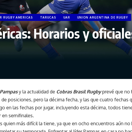
R RUGBY AMERICAS
TARUCAS
UAR
UNION ARGENTINA DE RUGBY
cas: Horarios y oficiale
Pampas
y la actualidad de
Cobras Brasil Rugby
prevé que no 
 de posiciones, pero la décima fecha, y las que cuatro fechas q
o en las fechas por jugar, incluyendo esta décima, todos tiene
ar en semifinales.
s quien más difícil la tiene, ya que en ocho encuentros aún no
pletar su temporada. Enfrentar al líder Pampas en casa no hac