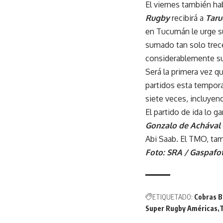
El viernes también ha
Rugby
recibirá a
Taru
en Tucumán le urge su
sumado tan solo trece
considerablemente s
Será la primera vez q
partidos esta tempora
siete veces, incluyen
El partido de ida lo g
Gonzalo de Achával
Abi Saab. El TMO, tam
Foto: SRA / Gaspafo
ETIQUETADO:
Cobras B
Super Rugby Américas