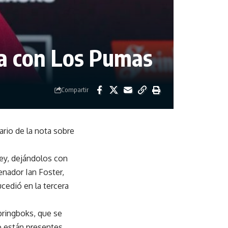
ta con Los Pumas
Compartir
ario de la nota sobre
ney, dejándolos con
renador Ian Foster,
cedió en la tercera
ringboks, que se
no están presentes