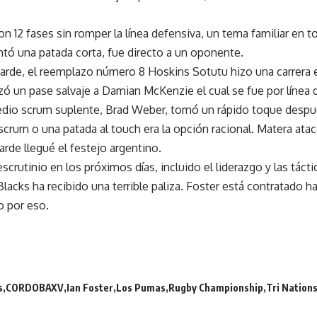
on 12 fases sin romper la línea defensiva, un tema familiar en
tó una patada corta, fue directo a un oponente.
arde, el reemplazo número 8 Hoskins Sotutu hizo una carrera 
zó un pase salvaje a Damian McKenzie el cual se fue por línea 
 medio scrum suplente, Brad Weber, tomó un rápido toque despu
scrum o una patada al touch era la opción racional. Matera ata
arde llegué el festejo argentino.
crutinio en los próximos días, incluido el liderazgo y las táct
Blacks ha recibido una terrible paliza. Foster está contratado ha
o por eso.
s
CORDOBAXV
Ian Foster
Los Pumas
Rugby Championship
Tri Nation