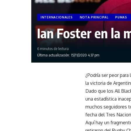
INTERNACIONALES
NOTA PRINCIPAL
PUMAS
Ian Foster en la 
6 minutos de lectura
Última actualización: 15/11/2020 4:37 pm
¿Podría ser peor para
la victoria de Argent
Dado que los All Blac
una estadística inacep
muchos seguidores tod
fecha del Tres Nacion
Aquí hay un fragment
retiraron del Rugby C