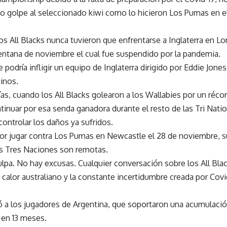
vo golpe al seleccionado kiwi como lo hicieron Los Pumas en 
os All Blacks nunca tuvieron que enfrentarse a Inglaterra en L
ventana de noviembre el cual fue suspendido por la pandemia.
podría infligir un equipo de Inglaterra dirigido por Eddie Jones
tinos.
ías, cuando los All Blacks golearon a los Wallabies por un réco
ntinuar por esa senda ganadora durante el resto de las Tri Nati
controlar los daños ya sufridos.
or jugar contra Los Pumas en Newcastle el 28 de noviembre, s
 las Tres Naciones son remotas.
culpa. No hay excusas. Cualquier conversación sobre los All Blac
 calor australiano y la constante incertidumbre creada por Covi
 a los jugadores de Argentina, que soportaron una acumulació
 en 13 meses.