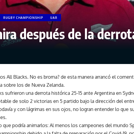
RUGBY CHAMPIONSHIP
UAR
mira después de la derro
 los All Blacks. No es broma? de esta manera arrancó el coment
ina sobre los de Nueva Zelanda.
ks sufrieron una derrota histórica 25-15 ante Argentina en Syd
table de solo 2 victorias en 5 partido bajo la dirección del ent
avía y con lágrimas en sus ojos, no logran entender lo que su
es.
o que podría animarlos:
Al menos los campeones del mundo Sp
hampionship debido a la falta de preparación por el Covid-19, 