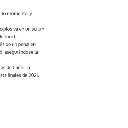
 todo momento, y
explosiva en un scrum
de touch.
és de un penal en
có, asegurándose la
icas de Cane.
La
sta finales de 2021.
s