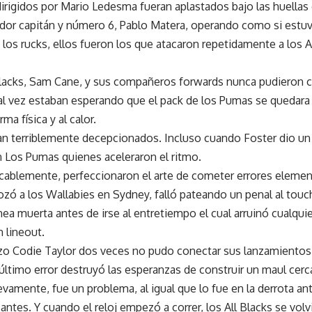
irigidos por Mario Ledesma fueran aplastados bajo las huellas d
ador capitán y número 6, Pablo Matera, operando como si estuv
los rucks, ellos fueron los que atacaron repetidamente a los 
 Blacks, Sam Cane, y sus compañeros forwards nunca pudieron 
al vez estaban esperando que el pack de los Pumas se quedara
rma física y al calor.
irían terriblemente decepcionados. Incluso cuando Foster dio un
n Los Pumas quienes aceleraron el ritmo.
licablemente, perfeccionaron el arte de cometer errores elemen
zó a los Wallabies en Sydney, falló pateando un penal al touch
nea muerta antes de irse al entretiempo el cual arruinó cualquie
n lineout.
zo Codie Taylor dos veces no pudo conectar sus lanzamientos 
último error destruyó las esperanzas de construir un maul cerca 
evamente, fue un problema, al igual que lo fue en la derrota an
 antes.
Y cuando el reloj empezó a correr, los All Blacks se vol