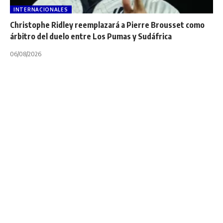
INTERNACIONALES
Christophe Ridley reemplazará a Pierre Brousset como
árbitro del duelo entre Los Pumas y Sudáfrica
06/08/2026
INTERNACIONALES
NOTA PRINCIPAL
SUPER RUGBY PACIFIC
VIDEOS
Súper Rugby
Aotearoa: A
Hurricanes no le
sobró nada ante