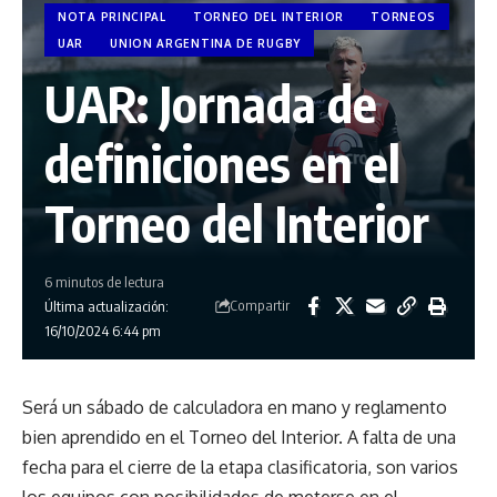
NOTA PRINCIPAL
TORNEO DEL INTERIOR
TORNEOS
UAR
UNION ARGENTINA DE RUGBY
UAR: Jornada de
definiciones en el
Torneo del Interior
6 minutos de lectura
Compartir
Última actualización:
16/10/2024 6:44 pm
Será un sábado de calculadora en mano y reglamento
bien aprendido en el Torneo del Interior. A falta de una
fecha para el cierre de la etapa clasificatoria, son varios
los equipos con posibilidades de meterse en el