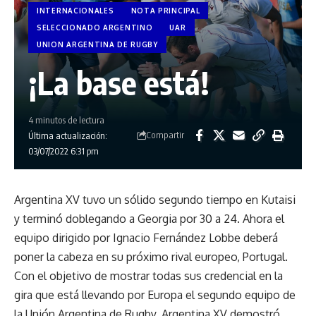
INTERNACIONALES
NOTA PRINCIPAL
SELECCIONADO ARGENTINO
UAR
UNION ARGENTINA DE RUGBY
¡La base está!
4 minutos de lectura
Compartir
Última actualización:
03/07/2022 6:31 pm
Argentina XV tuvo un sólido segundo tiempo en Kutaisi
y terminó doblegando a Georgia por 30 a 24. Ahora el
equipo dirigido por Ignacio Fernández Lobbe deberá
poner la cabeza en su próximo rival europeo, Portugal.
Con el objetivo de mostrar todas sus credencial en la
gira que está llevando por Europa el segundo equipo de
la Unión Argentina de Rugby, Argentina XV demostró