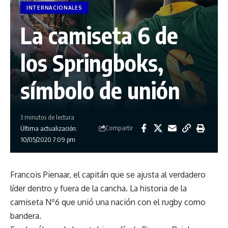
INTERNACIONALES
La camiseta 6 de
los Springboks,
símbolo de unión
3 minutos de lectura
Compartir
Última actualización:
10/05/2020 7:09 pm
Francois Pienaar, el capitán que se ajusta al verdadero
líder dentro y fuera de la cancha. La historia de la
camiseta Nº6 que unió una nación con el rugby como
bandera.