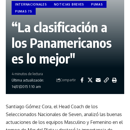
INTERNACIONALES
NOTICIAS BREVES
PUMAS
PUMAS 7S
“La clasificación a
los Panamericanos
es lo mejor"
4 minutos de lectura
Compartir
Última actualización:
14/01/2015 1:10 am
Santiago Gómez Cora, el Head Coach de los
Seleccionados Nacionales de Seven, analizó las buenas
actuaciones de los equipos Masculino y Femenino en el
torneo de Mar del Plata y destacó la importancia de