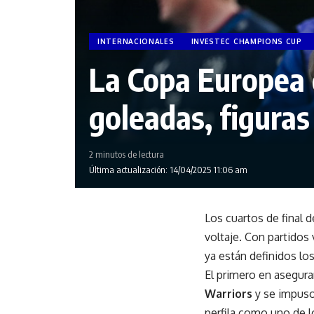
INTERNACIONALES
INVESTEC CHAMPIONS CUP
La Copa Europea d
goleadas, figuras 
2 minutos de lectura
Última actualización: 14/04/2025 11:06 am
Los cuartos de final d
voltaje. Con partidos
ya están definidos lo
El primero en asegura
Warriors
y se impuso 
perfila como uno de lo