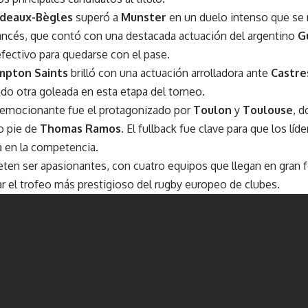
rdeaux-Bègles
superó a
Munster
en un duelo intenso que se 
rancés, que contó con una destacada actuación del argentino
G
fectivo para quedarse con el pase.
mpton Saints
brilló con una actuación arrolladora ante
Castre
ando otra goleada en esta etapa del torneo.
y emocionante fue el protagonizado por
Toulon
y
Toulouse
, d
ro pie de
Thomas Ramos
. El fullback fue clave para que los líd
a en la competencia.
ten ser apasionantes, con cuatro equipos que llegan en gran 
ar el trofeo más prestigioso del rugby europeo de clubes.