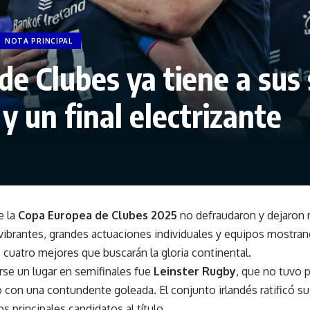
NOTA PRINCIPAL
e Clubes ya tiene a sus 
y un final electrizante
e la
Copa Europea de Clubes 2025
no defraudaron y dejaron
 vibrantes, grandes actuaciones individuales y equipos mostran
s cuatro mejores que buscarán la gloria continental.
rse un lugar en semifinales fue
Leinster Rugby
, que no tuvo 
con una contundente goleada. El conjunto irlandés ratificó su
s principales candidatos al título.