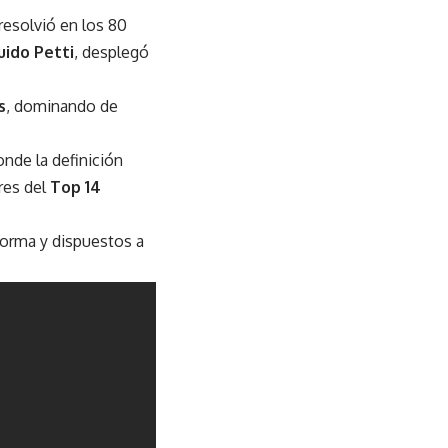
resolvió en los 80
uido Petti
, desplegó
s
, dominando de
onde la definición
eres del
Top 14
forma y dispuestos a