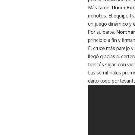
Más tarde,
Union Bo
minutos. El equipo f
un juego dinámico y e
Por su parte,
Northa
principio a fin y firm
El cruce más parejo 
llegó gracias al certe
francés sigan con vid
Las semifinales prome
darlo todo por levant