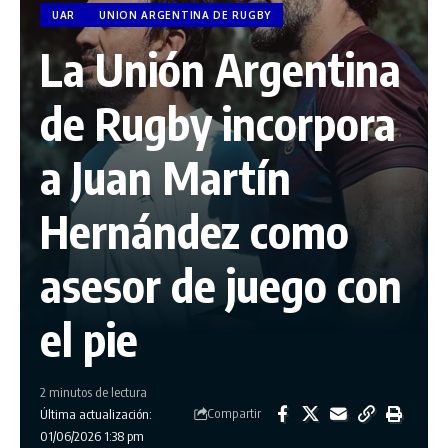
UAR
UNION ARGENTINA DE RUGBY
La Unión Argentina
de Rugby incorpora
a Juan Martín
Hernández como
asesor de juego con
el pie
2 minutos de lectura
Compartir
Última actualización:
01/06/2026 1:38 pm