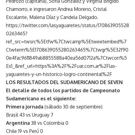
Pedrozo (capitana), Sofía González y Virginia Brígido
Chamorro, e ingresaron Andrea Moreno, Cristal
Escalante, Malena Díaz y Candela Delgado.
https://twitter.com/lasyaguaretes/status/170863905528
0263465?
ref_src=twsrc%5Etfw%7Ctwcamp%5Etweetembed%7
Ctwterm%5E1708639055280263465%7Ctwgr%5E32f90
0e4fac9611849ab8855588a40ea56d0712a%7Ctwcon%5
Es1_&ref_url=https%3A%2F%2Fuar.com.ar%2Flas-
yaguaretes-y-un-historico-logro-continental%2F
LOS RESULTADOS DEL SUDAMERICANO DE SEVEN
El detalle de todos los partidos de Campeonato
Sudamericano es el siguiente:
Primera jornada
(sábado 30 de septiembre)
Brasil 43 vs Uruguay 7
Argentina
38 vs Colombia 0
Chile 19 vs Perú 0