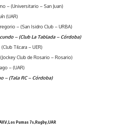
mo – (Universitario – San Juan)
uín (UAR)
Gregorio – (San Isidro Club – URBA)
ndo – (Club La Tablada – Córdoba)
 (Club Tilcara – UER)
– (Jockey Club de Rosario – Rosario)
iago – (UAR)
o – (Tala RC – Córdoba)
AXV
Los Pumas 7s
Rugby
UAR