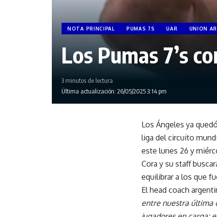
NOTA PRINCIPAL
PUMAS 7S
UAR
UNION AR
Los Pumas 7’s c
3 minutos de lectura
Última actualización: 26/05/2025 3:14 pm
Los Ángeles ya quedó 
liga del circuito mun
este lunes 26 y miér
Cora y su staff busca
equilibrar a los que 
El head coach argenti
entre nuestra última 
jugadores en carga; 