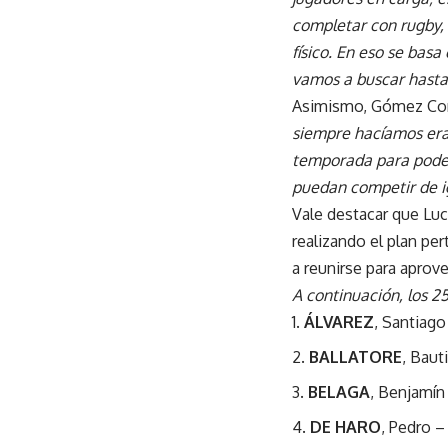
completar con rugby,
físico. En eso se bas
vamos a buscar hasta 
Asimismo, Gómez Cora
siempre hacíamos era 
temporada para poder
puedan competir de ig
Vale destacar que Lu
realizando el plan pe
a reunirse para aprov
A continuación, los 
ÁLVAREZ
, Santiago
BALLATORE
, Baut
BELAGA
, Benjamín
DE HARO
, Pedro –