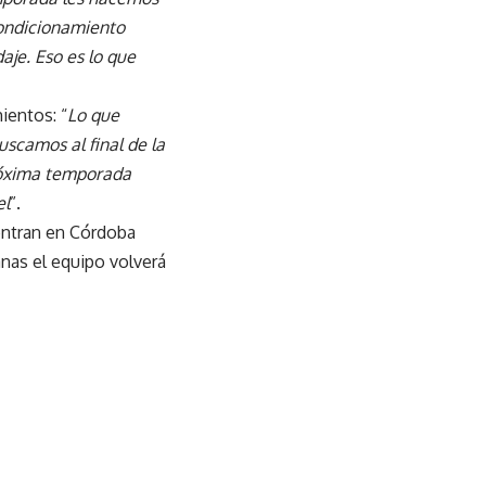
condicionamiento
aje. Eso es lo que
ientos: “
Lo que
scamos al final de la
róxima temporada
el
”.
entran en Córdoba
nas el equipo volverá