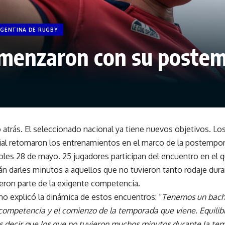
GENTINA DE RUGBY
omenzaron con su poste
atrás. El seleccionado nacional ya tiene nuevos objetivos. L
dial retomaron los entrenamientos en el marco de la postempor
coles 28 de mayo. 25 jugadores participan del encuentro en el
rán darles minutos a aquellos que no tuvieron tanto rodaje dur
fueron parte de la exigente competencia.
no explicó la dinámica de estos encuentros: “
Tenemos un bach
competencia y el comienzo de la temporada que viene. Equilib
es decir que los que no tuvieron muchos minutos durante la t