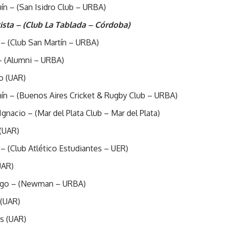
uín – (San Isidro Club – URBA)
sta – (Club La Tablada – Córdoba)
n – (Club San Martín – URBA)
– (Alumni – URBA)
o (UAR)
ín – (Buenos Aires Cricket & Rugby Club – URBA)
 Ignacio – (Mar del Plata Club – Mar del Plata)
 (UAR)
 – (Club Atlético Estudiantes – UER)
UAR)
iago – (Newman – URBA)
 (UAR)
as (UAR)