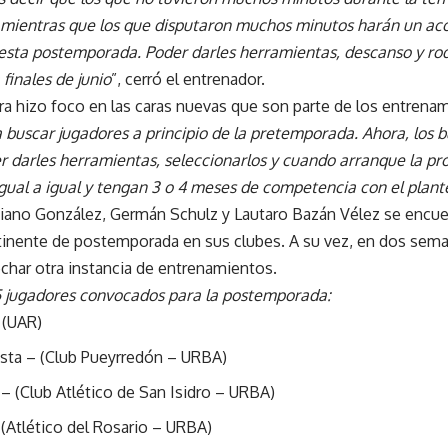
 mientras que los que disputaron muchos minutos harán un a
a esta postemporada. Poder darles herramientas, descanso y rod
finales de junio
”, cerró el entrenador.
 hizo foco en las caras nuevas que son parte de los entrenam
buscar jugadores a principio de la pretemporada. Ahora, los bu
 darles herramientas, seleccionarlos y cuando arranque la p
ual a igual y tengan 3 o 4 meses de competencia con el plant
ciano González, Germán Schulz y Lautaro Bazán Vélez se encu
rtinente de postemporada en sus clubes. A su vez, en dos sema
echar otra instancia de entrenamientos.
25 jugadores convocados para la postemporada:
 (UAR)
ista – (Club Pueyrredón – URBA)
 – (Club Atlético de San Isidro – URBA)
 (Atlético del Rosario – URBA)