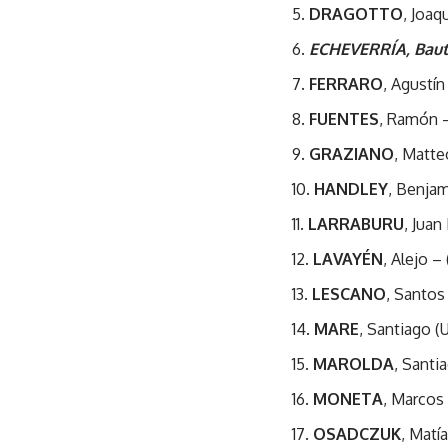
DRAGOTTO
, Joaq
ECHEVERRÍA, Bauti
FERRARO
, Agustí
FUENTES
, Ramón 
GRAZIANO
, Matte
HANDLEY
, Benjam
LARRABURU
, Juan
LAVAYÉN
, Alejo –
LESCANO
, Santos
MARE
, Santiago (
MAROLDA
, Sant
MONETA
, Marcos
OSADCZUK
, Matí