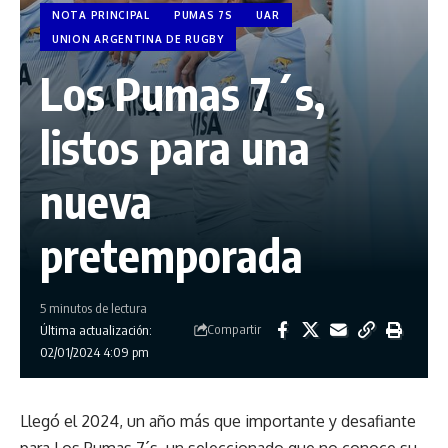
NOTA PRINCIPAL
PUMAS 7S
UAR
UNION ARGENTINA DE RUGBY
Los Pumas 7´s,
listos para una
nueva
pretemporada
5 minutos de lectura
Compartir
Última actualización:
02/01/2024 4:09 pm
Llegó el 2024, un año más que importante y desafiante
para Los Pumas 7´s, un seleccionado que no conoce su