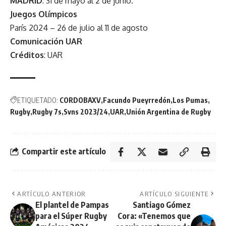
MADRID
: 31 de mayo al 2 de junio.
Juegos Olímpicos
París 2024 – 26 de julio al 11 de agosto
Comunicación UAR
Créditos
: UAR
ETIQUETADO:
CORDOBAXV
Facundo Pueyrredón
Los Pumas
Rugby
Rugby 7s
Svns 2023/24
UAR
Unión Argentina de Rugby
Compartir este artículo
ARTÍCULO ANTERIOR
ARTÍCULO SIGUIENTE
El plantel de Pampas
Santiago Gómez
para el Súper Rugby
Cora: «Tenemos que