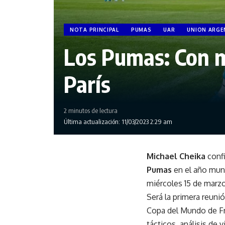
NOTA PRINCIPAL
PUMAS
UAR
UNION ARGE
Los Pumas: Con m
París
2 minutos de lectura
Última actualización: 11/03/2023 2:29 am
Michael Cheika
confi
Pumas
en el año mund
miércoles 15 de marzo
Será la primera reuni
Copa del Mundo de Fra
tácticos, análisis de 