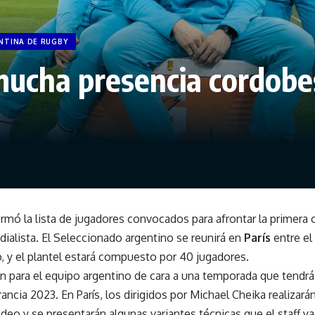
NTINA DE RUGBY
ucha presencia cordobe
rmó la lista de jugadores convocados para afrontar la primera
ialista. El Seleccionado argentino se reunirá en
París
entre el 
, y el plantel estará compuesto por 40 jugadores.
ón para el equipo argentino de cara a una temporada que tendrá
ncia 2023. En París, los dirigidos por Michael Cheika realizar
video y se presentarán algunas variantes técnicas que el staff y