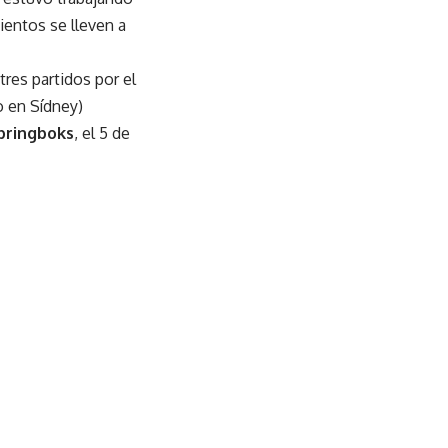
ientos se lleven a
res partidos por el
io en Sídney)
pringboks
, el 5 de