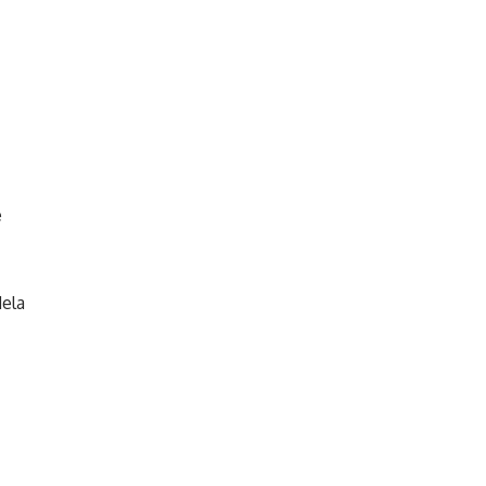
e
ela