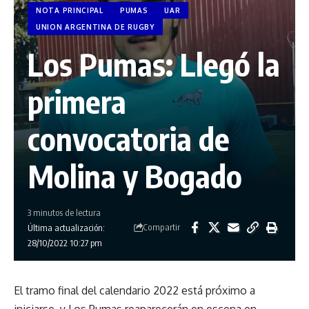
NOTA PRINCIPAL
PUMAS
UAR
UNION ARGENTINA DE RUGBY
Los Pumas: Llegó la
primera
convocatoria de
Molina y Bogado
3 minutos de lectura
Compartir
Última actualización:
28/10/2022 10:27 pm
El tramo final del calendario 2022 está próximo a
iniciarse, y Los Pumas reaparecerán en escena en