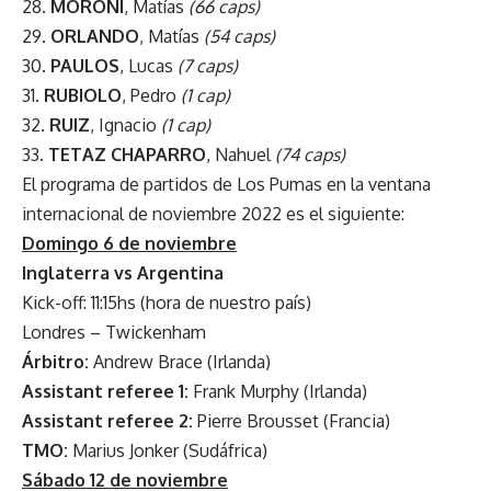
28.
MORONI
, Matías
(66 caps)
29.
ORLANDO
, Matías
(54 caps)
30.
PAULOS
, Lucas
(7 caps)
31.
RUBIOLO
, Pedro
(1 cap)
32.
RUIZ
, Ignacio
(1 cap)
33.
TETAZ CHAPARRO
, Nahuel
(74 caps)
El programa de partidos de Los Pumas en la ventana
internacional de noviembre 2022 es el siguiente:
Domingo 6 de noviembre
Inglaterra vs Argentina
Kick-off: 11:15hs (hora de nuestro país)
Londres – Twickenham
Árbitro:
Andrew Brace (Irlanda)
Assistant referee 1:
Frank Murphy (Irlanda)
Assistant referee 2:
Pierre Brousset (Francia)
TMO:
Marius Jonker (Sudáfrica)
Sábado 12 de noviembre