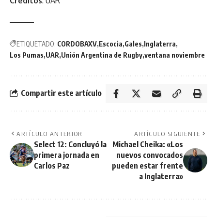
Créditos
: UAR
ETIQUETADO:
CORDOBAXV
Escocia
Gales
Inglaterra
Los Pumas
UAR
Unión Argentina de Rugby
ventana noviembre
Compartir este artículo
ARTÍCULO ANTERIOR
ARTÍCULO SIGUIENTE
Select 12: Concluyó la
Michael Cheika: «Los
primera jornada en
nuevos convocados
Carlos Paz
pueden estar frente
a Inglaterra»