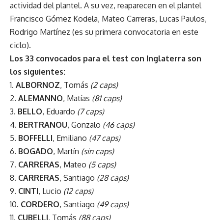
actividad del plantel. A su vez, reaparecen en el plantel
Francisco Gómez Kodela, Mateo Carreras, Lucas Paulos,
Rodrigo Martínez (es su primera convocatoria en este
ciclo).
Los 33 convocados para el test con Inglaterra son
los siguientes:
1.
ALBORNOZ
, Tomás
(2 caps)
2.
ALEMANNO
, Matías
(81 caps)
3.
BELLO
, Eduardo
(7 caps)
4.
BERTRANOU
, Gonzalo
(46 caps)
5.
BOFFELLI
, Emiliano
(47 caps)
6.
BOGADO
, Martín
(sin caps)
7.
CARRERAS
, Mateo
(5 caps)
8.
CARRERAS
, Santiago
(28 caps)
9.
CINTI
, Lucio
(12 caps)
10.
CORDERO
, Santiago
(49 caps)
11.
CUBELLI
, Tomás
(88 caps)