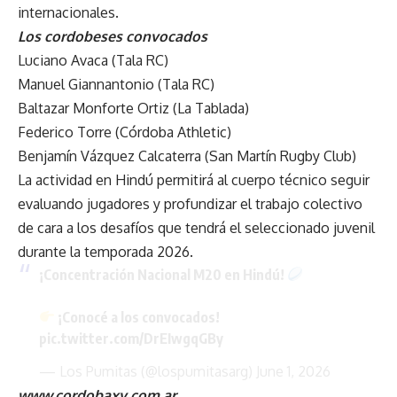
internacionales.
Los cordobeses convocados
Luciano Avaca (Tala RC)
Manuel Giannantonio (Tala RC)
Baltazar Monforte Ortiz (La Tablada)
Federico Torre (Córdoba Athletic)
Benjamín Vázquez Calcaterra (San Martín Rugby Club)
La actividad en Hindú permitirá al cuerpo técnico seguir
evaluando jugadores y profundizar el trabajo colectivo
de cara a los desafíos que tendrá el seleccionado juvenil
durante la temporada 2026.
¡Concentración Nacional M20 en Hindú!
¡Conocé a los convocados!
pic.twitter.com/DrEIwgqGBy
— Los Pumitas (@lospumitasarg)
June 1, 2026
www.cordobaxv.com.ar