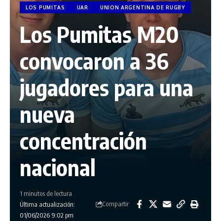
LOS PUMITAS
UAR
UNION ARGENTINA DE RUGBY
Los Pumitas M20
convocaron a 36
jugadores para una
nueva
concentración
nacional
1 minutos de lectura
Compartir
Última actualización:
01/06/2026 9:02 pm