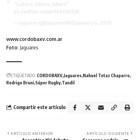
“Laburo, laburo, laburo”
pic.twitter.com/n9KeCVSfQE
— Jaguares (@JaguaresARG)
January 6, 2020
www.cordobaxv.com.ar
Foto
: Jaguares
ETIQUETADO:
CORDOBAXV
Jaguares
Nahuel Tetaz Chaparro
Rodrigo Bruni
Súper Rugby
Tandil
Compartir este artículo
ARTÍCULO ANTERIOR
ARTÍCULO SIGUIENTE