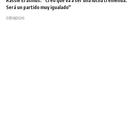
Rassie Erasmus: “Creo que va a ser una lucha tremenda.
Será un partido muy igualado”
07/08/2026
INTERNACIONALES
NOTA PRINCIPAL
Vuelve el rugby en
la liga Peroni Top
10