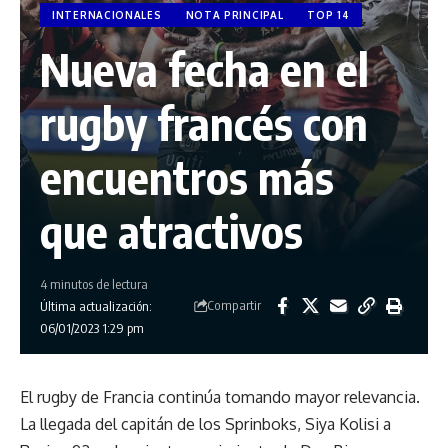
INTERNACIONALES
NOTA PRINCIPAL
TOP 14
Nueva fecha en el
rugby francés con
encuentros más
que atractivos
4 minutos de lectura
Compartir
Última actualización:
06/01/2023 1:29 pm
El rugby de Francia continúa tomando mayor relevancia.
La llegada del capitán de los Sprinboks, Siya Kolisi a