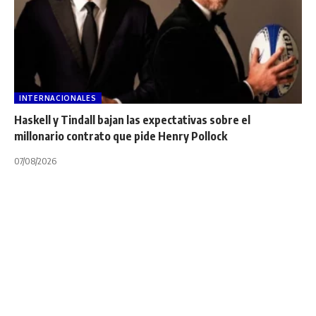
INTERNACIONALES
Haskell y Tindall bajan las expectativas sobre el
millonario contrato que pide Henry Pollock
07/08/2026
CÓRDOBA
NOTA PRINCIPAL
TOP 10 "A"
El rugby de Córdoba
tendrá un nuevo