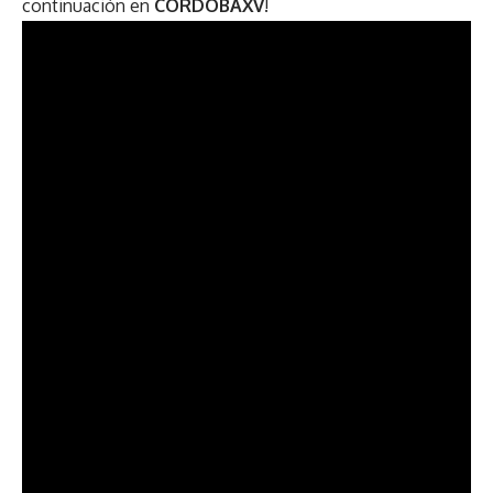
continuación en
CORDOBAXV
!