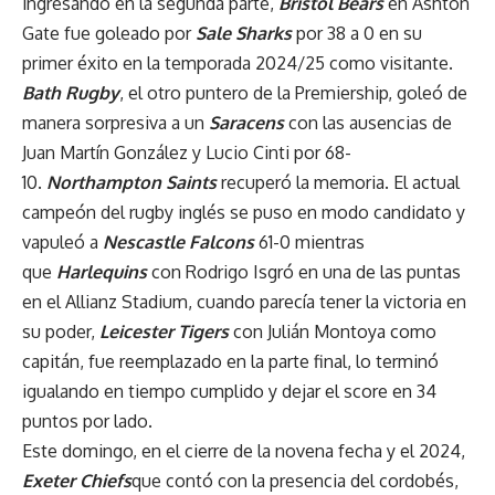
ingresando en la segunda parte,
Bristol Bears
en Ashton
Gate fue goleado por
Sale Sharks
por 38 a 0 en su
primer éxito en la temporada 2024/25 como visitante.
Bath Rugby
, el otro puntero de la Premiership, goleó de
manera sorpresiva a un
Saracens
con las ausencias de
Juan Martín González y Lucio Cinti por 68-
10.
Northampton Saints
recuperó la memoria. El actual
campeón del rugby inglés se puso en modo candidato y
vapuleó a
Nescastle Falcons
61-0 mientras
que
Harlequins
con Rodrigo Isgró en una de las puntas
en el Allianz Stadium, cuando parecía tener la victoria en
su poder,
Leicester Tigers
con Julián Montoya como
capitán, fue reemplazado en la parte final, lo terminó
igualando en tiempo cumplido y dejar el score en 34
puntos por lado.
Este domingo, en el cierre de la novena fecha y el 2024,
Exeter Chiefs
que contó con la presencia del cordobés,