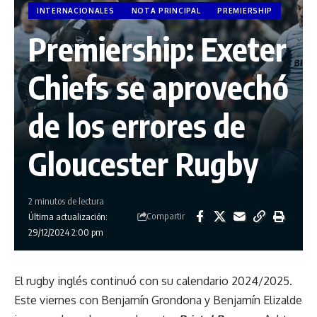
INTERNACIONALES
NOTA PRINCIPAL
PREMIERSHIP
Premiership: Exeter
Chiefs se aprovechó
de los errores de
Gloucester Rugby
2 minutos de lectura
Compartir
Última actualización:
29/12/2024 2:00 pm
El rugby inglés continuó con su calendario 2024/2025.
Este viernes con Benjamín Grondona y Benjamín Elizalde