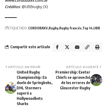
www.cordobaxv.com.ar
Créditos
:
@UBBrugby (X)
ETIQUETADO:
CORDOBAXV
Rugby
Rugby francés
Top 14
UBB
Compartir este artículo
ARTÍCULO ANTERIOR
ARTÍCULO SIGUIENTE
United Rugby
Premiership: Exeter
Championship: En
Chiefs se aprovechó
duelo de Springboks,
de los errores de
DHL Stormers
Gloucester Rugby
superó a
Hollywoodbets
Sharks