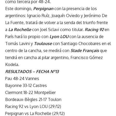
como tercera por 48-24.
Este domingo,
Perpignan
con la presencia de los
argentinos: Ignacio Ruíz, Joaquín Oviedo y Jerónimo De
La Fuente, tratará de volver a la senda del triunfo frente
a
La Rochelle
con Joel Sclavi como titular.
Racing 92
en
París hará lo propio con
Lyon LOU
con la ausencia de
Tomás Lavini y
Toulouse
con Santiago Chocobares en el
centro de la cancha, se medirá con
Stade Français
que
tendrá en cancha al pilar argentino, Francisco Gómez
Kodela.
RESULTADOS – FECHA Nº13
Pau 48-24 Vannes
Bayonne 33-12 Castres
Clermont 18-22 Montpellier
Bordeaux-Bègles 21-17 Toulon
Racing 92 vs Lyon LOU (29/12)
Perpignan vs La Rochelle (29/12)