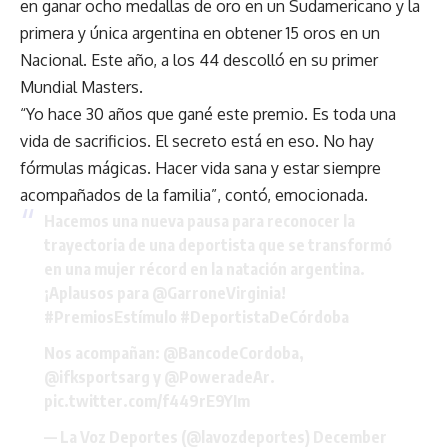
en ganar ocho medallas de oro en un Sudamericano y la
primera y única argentina en obtener 15 oros en un
Nacional. Este año, a los 44 descolló en su primer
Mundial Masters.
“Yo hace 30 años que gané este premio. Es toda una
vida de sacrificios. El secreto está en eso. No hay
fórmulas mágicas. Hacer vida sana y estar siempre
acompañados de la familia”, contó, emocionada.
Hacemos una nueva pausa para reconocer la
trayectoria de una deportista que se transformó
en una mujer récord en la natación argentina.
¡Aplausos para
@GarroneVirginia
!
#PremiosEstímulo
#DeportistaDeCórdoba
Nos acompañan:
@BancodeCordoba
,
@ifksportsarg
y
@PoweradeAr
.
pic.twitter.com/f449rE9YIm
— La Voz Deportes (@lavozdeportes)
December