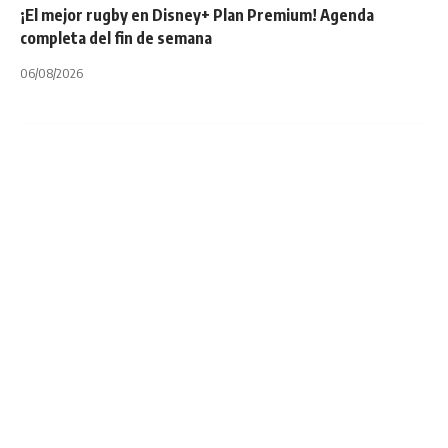
¡El mejor rugby en Disney+ Plan Premium! Agenda
completa del fin de semana
06/08/2026
NOTA PRINCIPAL
PUMAS 7S
UAR
UNION ARGENTINA DE RUGBY
Premios Olimpia
2023: Rodrigo Isgró