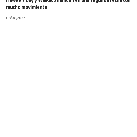
mucho movimiento
08/08/2026
INTERNACIONALES
Challenge Cup:
Toulon empezó a
disfrutar a Moyano