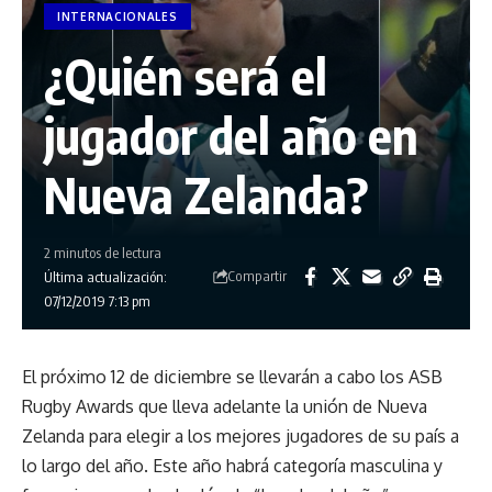
INTERNACIONALES
¿Quién será el
jugador del año en
Nueva Zelanda?
2 minutos de lectura
Compartir
Última actualización:
07/12/2019 7:13 pm
El próximo 12 de diciembre se llevarán a cabo los ASB
Rugby Awards que lleva adelante la unión de Nueva
Zelanda para elegir a los mejores jugadores de su país a
lo largo del año. Este año habrá categoría masculina y