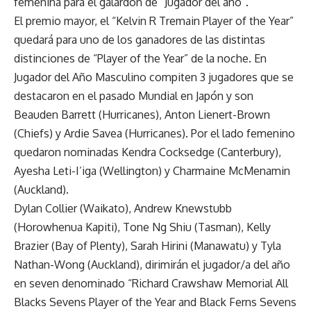
femenina para el galardón de “Jugador del año”.
El premio mayor, el “Kelvin R Tremain Player of the Year”
quedará para uno de los ganadores de las distintas
distinciones de “Player of the Year” de la noche. En
Jugador del Año Masculino compiten 3 jugadores que se
destacaron en el pasado Mundial en Japón y son
Beauden Barrett (Hurricanes), Anton Lienert-Brown
(Chiefs) y Ardie Savea (Hurricanes). Por el lado femenino
quedaron nominadas Kendra Cocksedge (Canterbury),
Ayesha Leti-I’iga (Wellington) y Charmaine McMenamin
(Auckland).
Dylan Collier (Waikato), Andrew Knewstubb
(Horowhenua Kapiti), Tone Ng Shiu (Tasman), Kelly
Brazier (Bay of Plenty), Sarah Hirini (Manawatu) y Tyla
Nathan-Wong (Auckland), dirimirán el jugador/a del año
en seven denominado “Richard Crawshaw Memorial All
Blacks Sevens Player of the Year and Black Ferns Sevens