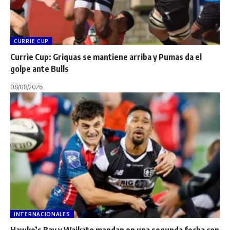
CURRIE CUP
Currie Cup: Griquas se mantiene arriba y Pumas da el
golpe ante Bulls
08/08/2026
INTERNACIONALES
Hawke’s Bay y Waikato mandan en una segunda fecha con