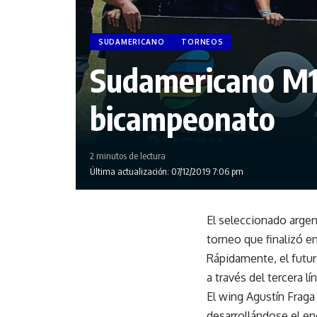
SUDAMERICANO
TORNEOS
Sudamericano M18
bicampeonato
2 minutos de lectura
Última actualización: 07/12/2019 7:06 pm
El seleccionado argen
torneo que finalizó e
Rápidamente, el futur
a través del tercera lí
El wing Agustín Fraga
desarrollándose el e