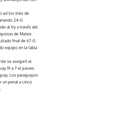
 así los tries de
ganando 24-0.
o al try a través del
nquistas de Mateo
ltado final de 67-0.
do equipo en la tabla
hile se aseguró el
ay 19 a 7 el jueves.
aguay. Los paraguayos
r un penal a cinco
.