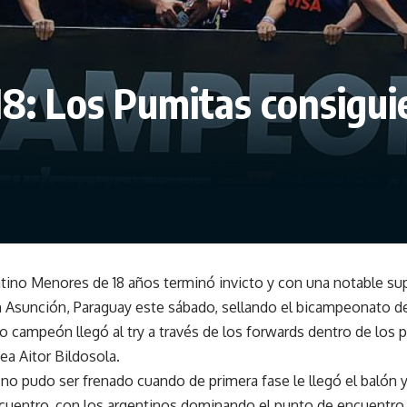
: Los Pumitas consiguie
tino Menores de 18 años terminó invicto y con una notable sup
n Asunción, Paraguay este sábado, sellando el bicampeonato de 
o campeón llegó al try a través de los forwards dentro de los 
nea Aitor Bildosola.
 no pudo ser frenado cuando de primera fase le llegó el balón y
ncuentro, con los argentinos dominando el punto de encuentro