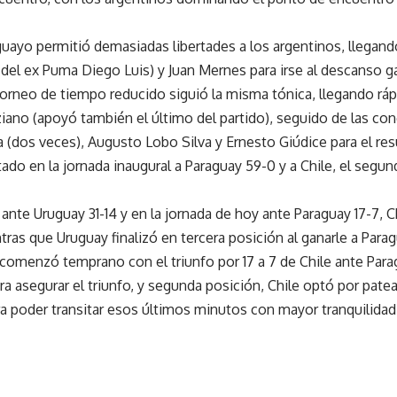
guayo permitió demasiadas libertades a los argentinos, llegando
del ex Puma Diego Luis) y Juan Mernes para irse al descanso 
rneo de tiempo reducido siguió la misma tónica, llegando rápid
ano (apoyó también el último del partido), seguido de las co
(dos veces), Augusto Lobo Silva y Ernesto Giúdice para el resu
ado en la jornada inaugural a Paraguay 59-0 y a Chile, el segun
 ante Uruguay 31-14 y en la jornada de hoy ante Paraguay 17-7, C
as que Uruguay finalizó en tercera posición al ganarle a Paragu
comenzó temprano con el triunfo por 17 a 7 de Chile ante Par
a asegurar el triunfo, y segunda posición, Chile optó por patea
ra poder transitar esos últimos minutos con mayor tranquilidad