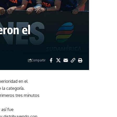
ron el
Compartir
erioridad en el
la categoría.
primeros tres minutos
 así fue
 y distribuyendo con