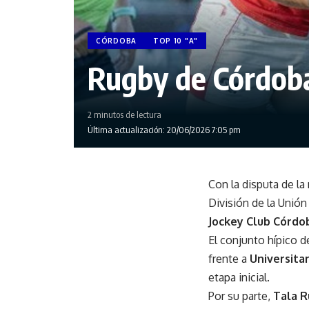
CÓRDOBA
TOP 10 "A"
Rugby de Córdoba:
2 minutos de lectura
Última actualización: 20/06/2026 7:05 pm
Con la disputa de la
División de la Unió
Jockey Club Córdo
El conjunto hípico d
frente a
Universita
etapa inicial.
Por su parte,
Tala R