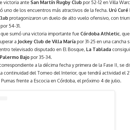
 victoria ante
San Martín Rugby Club
por 52-12 en Villa Warc
ió uno de los encuentros más atractivos de la fecha.
Urú Curé
Club
protagonizaron un duelo de alto vuelo ofensivo, con triunf
por 54-31.
 que sumó una victoria importante fue
Córdoba Athletic
, que
uperar a
Jockey Club de Villa María
por 31-25 en una cancha 
uentro televisado disputado en El Bosque,
La Tablada
consigui
Palermo Bajo
por 35-34.
orrespondiente a la décima fecha y primera de la Fase II, se disp
a continuidad del Torneo del Interior, que tendrá actividad el 27
 Pumas frente a Escocia en Córdoba, el próximo 4 de julio.