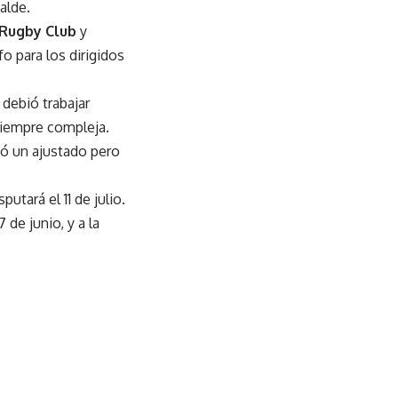
alde.
 Rugby Club
y
o para los dirigidos
 debió trabajar
siempre compleja.
ó un ajustado pero
utará el 11 de julio.
 de junio, y a la