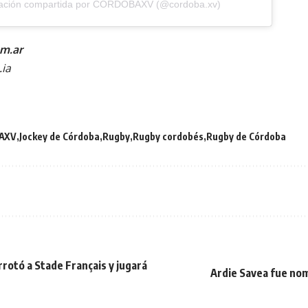
cación compartida por CORDOBAXV (@cordoba.xv)
m.ar
.ia
AXV
Jockey de Córdoba
Rugby
Rugby cordobés
Rugby de Córdoba
rotó a Stade Français y jugará
Ardie Savea fue nom