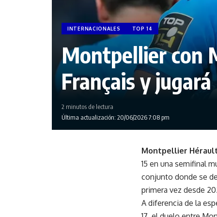
INTERNACIONALES
TOP 14
Montpellier con 
Français y jugará
2 minutos de lectura
Última actualización: 20/06/2026 7:08 pm
Montpellier Héraul
15 en una semifinal m
conjunto donde se d
primera vez desde 202
A diferencia de la esp
17, el duelo entre Mon