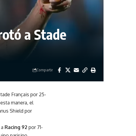
rotó a Stade
Compartir
 Stade Français por 25-
esta manera, el
nnus Shield por
 a
Racing 92
por 71-
uipo parisino