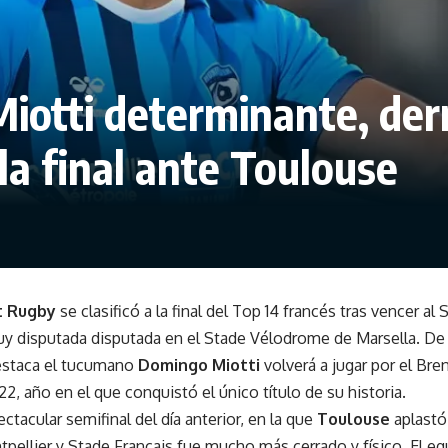
Miotti determinante, der
 la final ante Toulouse
t Rugby
se clasificó a la final del Top 14 francés tras vencer al
uy disputada disputada en el Stade Vélodrome de Marsella. De 
estaca el tucumano
Domingo Miotti
volverá a jugar por el Bre
2, año en el que conquistó el único título de su historia.
ectacular semifinal del día anterior, en la que
Toulouse
aplastó
tpellier y Stade Français fue mucho más cerrado y físico. El eq