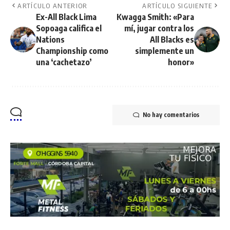
ARTÍCULO ANTERIOR
ARTÍCULO SIGUIENTE
Ex-All Black Lima
Kwagga Smith: «Para
Sopoaga califica el
mí, jugar contra los
Nations
All Blacks es
Championship como
simplemente un
una ‘cachetazo’
honor»
No hay comentarios