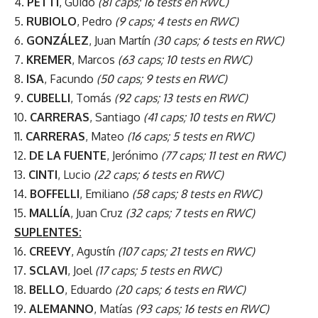
4.
PETTI
, Guido
(81 caps; 16 tests en RWC)
5.
RUBIOLO
, Pedro
(9 caps; 4 tests en RWC)
6.
GONZÁLEZ
, Juan Martín
(30 caps; 6 tests en RWC)
7.
KREMER
, Marcos
(63 caps; 10 tests en RWC)
8.
ISA
, Facundo
(50 caps; 9 tests en RWC)
9.
CUBELLI
, Tomás
(92 caps; 13 tests en RWC)
10.
CARRERAS
, Santiago
(41 caps; 10 tests en RWC)
11.
CARRERAS
, Mateo
(16 caps; 5 tests en RWC)
12.
DE LA FUENTE
, Jerónimo
(77 caps; 11 test en RWC)
13.
CINTI
, Lucio
(22 caps; 6 tests en RWC)
14.
BOFFELLI
, Emiliano
(58 caps; 8 tests en RWC)
15.
MALLÍA
, Juan Cruz
(32 caps; 7 tests en RWC)
SUPLENTES:
16.
CREEVY
, Agustín
(107 caps; 21 tests en RWC)
17.
SCLAVI
, Joel
(17 caps; 5 tests en RWC)
18.
BELLO
, Eduardo
(20 caps; 6 tests en RWC)
19.
ALEMANNO
, Matías
(93 caps; 16 tests en RWC)