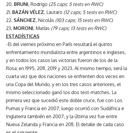
20.
BRUNI
, Rodrigo
(25 caps; 5 tests en RWC)
21.
BAZÁN VÉLEZ
, Lautaro
(12 caps; 5 tests en RWC)
22.
SÁNCHEZ
, Nicolás
(103 caps; 15 tests en RWC)
23.
MORONI
, Matías
(79 caps; 13 tests en RWC)
ESTADÍSTICAS
-El del viernes próximo en París resultará el quinto
enfrentamiento mundialista entre argentinos e ingleses,
y en todos los casos las victorias fueron de los de la
Rosa: en 1995, 2011, 2019 y 2023. Al mismo tiempo, será la
cuarta vez que dos naciones se enfrenten dos veces en
una Copa del Mundo, y en los tres casos anteriores, el
mismo seleccionado ganó los dos test-matches. La
primera vez que sucedió este doble cruce, fue con Los
Pumas y Francia en 2007; luego ocurrió con Sudáfrica e
Inglaterra también en 2007, y la última vez fue entre
Nueva Zelanda y Francia en 2011. El detalle de cada caso
es el siguiente: