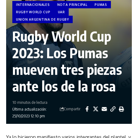
INTERNACIONALES
NOTA PRINCIPAL
PUMAS
RUGBY WORLD CUP
UAR
UNION ARGENTINA DE RUGBY
Rugby World Cup
2023: Los Pumas
mueven tres piezas
ante los de la rosa
10 minutos de lectura
Compartir
Última actualización:
25/10/2023 12:10 pm
Ya lo hicieron manifiesto varios integrantes del plantel, y